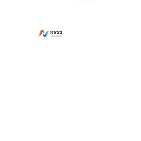
תקנון האתר
מס' ספק משהב"ט:
83-365269
מס' ספק תעשייה צבאית:
0011-27564
מס' ספק אווירית: 7352-I
פתח תקווה
מעליות למסכים
מיקסר למטבח
בוכנות חשמליות
נגישות
אסלה נגישה
שולחן נגיש
כיסא מתכוונן
כיסא ארגונומי
כיסא משרדי
כיסאות
כיסא
נגיש
זרוע למסך
שלט זכרונות
מגירת עטים