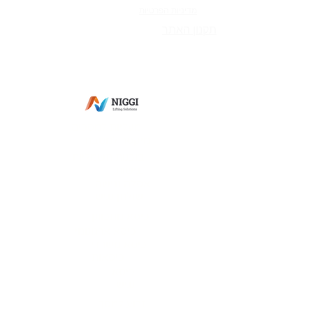
מדיניות הפרטיות
תקנון האתר
מס' ספק משהב"ט:
83-365269
מס' ספק תעשייה צבאית:
0011-27564
מס' ספק אווירית: 7352-I
פתח תקווה
מעליות למסכים
מיקסר למטבח
בוכנות חשמליות
נגישות
אסלה נגישה
שולחן נגיש
כיסא מתכוונן
כיסא ארגונומי
כיסא משרדי
כיסאות
כיסא
נגיש
זרוע למסך