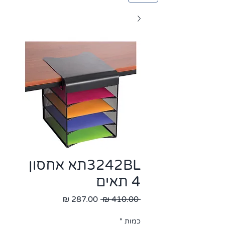
3242BLתא אחסון
4 תאים
מחיר
מחיר
 ‏410.00 ‏₪ 
רגיל
מבצע
כמות
*