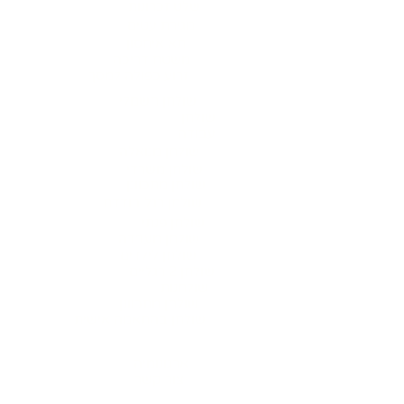
שלט זכרונות
מגירת עטים
תא איחסון
משטח דריכה
זרוע כפולה למסך
שולחן חשמלי
שולחן
עבודה
שולחן מנואלה
שולחן משרדי
שולחן מתכוונן
שולחן רגל בודדת
שולחן פנתי
שולחן מעבדה
שולחן לילדים
שולחן 2 רגליים
שולחנות
שולחן מתכוונן
שולחן בהתאמה אישית
אודות
ארגונומיה
צור קשר
שירות ואחריות