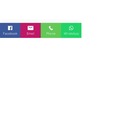
בוכנות חשמליות
נגישות
אסלה נגישה
שולחן נגיש
כיסא מתכוונן
כיסא ארגונומי
Facebook
Email
Phone
WhatsApp
כיסא משרדי
כיסאות
כיסא
נגיש
זרוע למסך
שלט זכרונות
מגירת עטים
תא איחסון
משטח דריכה
זרוע כפולה למסך
שולחן חשמלי
שולחן
עבודה
שולחן מנואלה
שולחן משרדי
שולחן מתכוונן