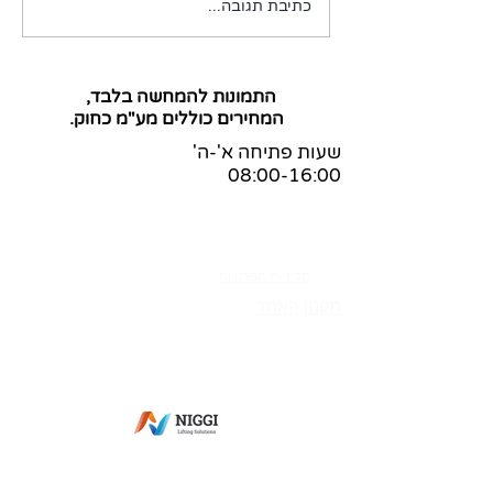
כתיבת תגובה...
התמונות להמחשה בלבד,
המחירים כוללים מע"מ כחוק.
שעות פתיחה א'-ה'
08:00-16:00
שאלות ותשובות
הצהרת נגישות
בלוג
מדיניות הפרטיות
תקנון האתר
מס' ספק משהב"ט:
83-365269
מס' ספק תעשייה צבאית:
0011-27564
מס' ספק אווירית: 7352-I
פתח תקווה
מעליות למסכים
מיקסר למטבח