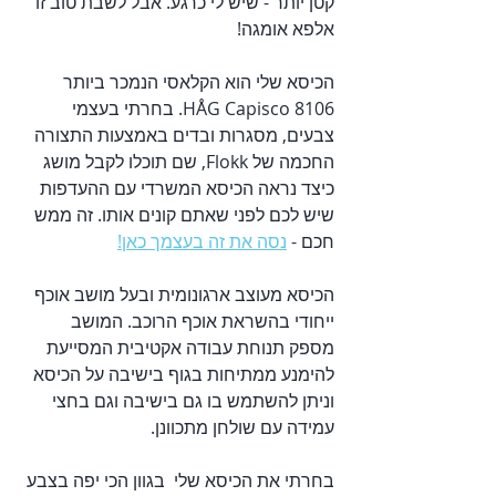
קטן יותר - שיש לי כרגע. אבל לשבת טוב זו 
אלפא אומגה!
הכיסא שלי הוא הקלאסי הנמכר ביותר 
HÅG Capisco 8106. בחרתי בעצמי 
צבעים, מסגרות ובדים באמצעות התצורה 
החכמה של Flokk, שם תוכלו לקבל מושג 
כיצד נראה הכיסא המשרדי עם ההעדפות 
שיש לכם לפני שאתם קונים אותו. זה ממש 
חכם - 
נסה את זה בעצמך כאן!
הכיסא מעוצב ארגונומית ובעל מושב אוכף 
ייחודי בהשראת אוכף הרוכב. המושב 
מספק תנוחת עבודה אקטיבית המסייעת 
להימנע ממתיחות בגוף בישיבה על הכיסא 
וניתן להשתמש בו גם בישיבה וגם בחצי 
עמידה עם שולחן מתכוונן.
בחרתי את הכיסא שלי  בגוון הכי יפה בצבע 