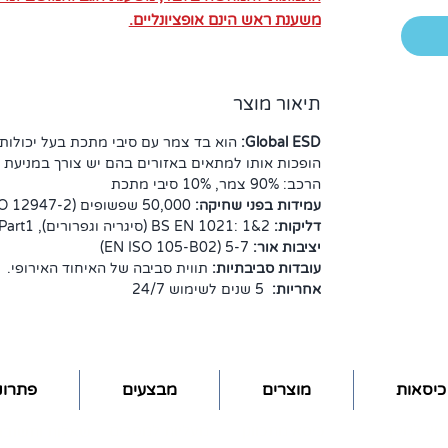
משענת ראש הינם אופציונליים.
תיאור מוצר
Global ESD:
הוא בד צמר עם סיבי מתכת בעל יכולות 
הופכות אותו למתאים באזורים בהם יש צורך במניעת
הרכב: 90% צמר, 10% סיבי מתכת
עמידות בפני שחיקה:
50,000 שפשופים (EN ISO 12947-2)
דליקות:
BS EN 1021: 1&2 (סיגריה וגפרורים), BS 5852 Part1.
יציבות אור:
5-7 (EN ISO 105-B02)
עובדות סביבתיות:
תווית סביבה של האיחוד האירופי.
אחריות:
5 שנים לשימוש 24/7
כיסאות
מוצרים
מבצעים
פתרונו
רוע למסך
כיסא מתכוונן
מעליות למסכים
שאלות ותשובו