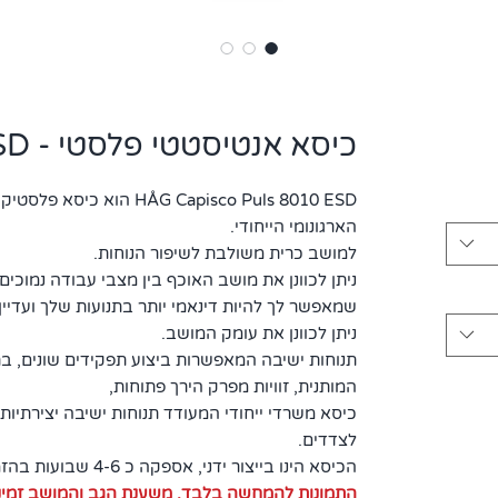
כיסא אנטיסטטי פלסטי - ESD
HÅG Capisco Puls 8010 ESD 
הארגונומי הייחודי.
למושב כרית משולבת לשיפור הנוחות.
ניתן לכוונן את מושב האוכף בין מצבי עבודה נמוכי
שמאפשר לך להיות דינאמי יותר בתנועות שלך ועדיי
ניתן לכוונן את עומק המושב.
תנוחות ישיבה המאפשרות ביצוע תפקידים שונים,
בת
המותנית, זוויות מפרק הירך פתוחות,
כיסא משרדי ייחודי המעודד תנוחות ישיבה יצירתיות,
לצדדים.
הכיסא הינו בייצור ידני, אספקה כ 4-6 שבועות בהזמנה בלבד לא במלאי.
התמונות להמחשה בלבד, משענת הגב והמושב זמיני