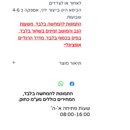
לאחור או לצדדים.
הכיסא הינו בייצור ידני, אספקה כ 4-6
שבועות.
התמונות להמחשה בלבד, משענת
הגב והמושב זמינים בשחור בלבד,
בסיס בכסוף בלבד, מדרך הרגליים
אופציונליי
תיאור מוצר
Global ESD:
הוא בד צמר עם סיבי
מתכת בעל יכולות מובילות. תכונות
אנטי-סטטיות אלו הופכות אותו למתאים
באזורים בהם יש צורך במניעת חשמל
התמונות להמחשה בלבד,
סטטי.
המחירים כוללים מע"מ כחוק.
הרכב: 90% צמר, 10% סיבי מתכת
שעות פתיחה א'-ה'
עמידות בפני שחיקה:
50,000
08:00-16:00
שפשופים (EN ISO 12947-2)
דליקות:
שאלות ותשובות
BS EN 1021: 1&2 (סיגריה
הצהרת נגישות
וגפרורים), BS 5852 Part1.