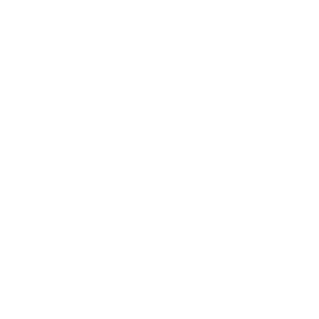
זרוע למסך
שלט זכרונות
מגירת עטים
תא איחסון
משטח דריכה
זרוע כפולה למסך
שולחן חשמלי
שולחן
עבודה
שולחן מנואלה
שולחן משרדי
שולחן מתכוונן
שולחן רגל בודדת
שולחן פנתי
שולחן מעבדה
שולחן לילדים
שולחן 2 רגליים
שולחנות
שולחן מתכוונן
שולחן בהתאמה אישית
אודות
ארגונומיה
צור קשר