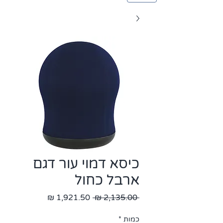
כיסא דמוי עור דגם
ארבל כחול
מחיר
מחיר
 ‏2,135.00 ‏₪ 
רגיל
מבצע
כמות
*