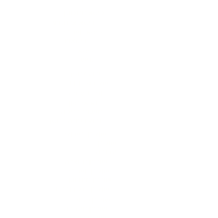
כיסא מתכוונן
כיסא ארגונומי
כיסא משרדי
כיסאות
כיסא
נגיש
זרוע למסך
שלט זכרונות
מגירת עטים
תא איחסון
משטח דריכה
זרוע כפולה למסך
שולחן חשמלי
שולחן
עבודה
שולחן מנואלה
שולחן משרדי
שולחן מתכוונן
שולחן רגל בודדת
שולחן פנתי
שולחן מעבדה
שולחן לילדים