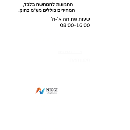
התמונות להמחשה בלבד,
המחירים כוללים מע"מ כחוק.
שעות פתיחה א'-ה'
08:00-16:00
שאלות ותשובות
הצהרת נגישות
בלוג
מדיניות הפרטיות
תקנון האתר
מס' ספק משהב"ט:
83-365269
מס' ספק תעשייה צבאית:
0011-27564
מס' ספק אווירית: 7352-I
פתח תקווה
מעליות למסכים
מיקסר למטבח
בוכנות חשמליות
נגישות
אסלה נגישה
שולחן נגיש