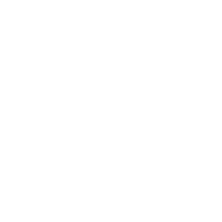
אסלה נגישה
שולחן נגיש
כיסא מתכוונן
כיסא ארגונומי
כיסא משרדי
כיסאות
כיסא
נגיש
זרוע למסך
שלט זכרונות
מגירת עטים
תא איחסון
משטח דריכה
זרוע כפולה למסך
שולחן חשמלי
שולחן
עבודה
שולחן מנואלה
שולחן משרדי
שולחן מתכוונן
שולחן רגל בודדת
שולחן פנתי