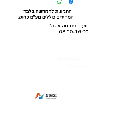
התמונות להמחשה בלבד,
המחירים כוללים מע"מ כחוק.
שעות פתיחה א'-ה'
08:00-16:00
שאלות ותשובות
הצהרת נגישות
בלוג
מדיניות הפרטיות
תקנון האתר
מס' ספק משהב"ט:
83-365269
מס' ספק תעשייה צבאית:
0011-27564
מס' ספק אווירית: 7352-I
פתח תקווה
מעליות למסכים
מיקסר למטבח
בוכנות חשמליות
נגישות