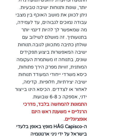
התנועה ומיועדת לחופש תנועה גדול
יותר, שונות ותנוחות ישיבה טבעיות.
ניתן לכוונן את מושב האוכף בין מצבי
עבודה נמוכים לגבוהים, עד לעמידה,
מה שמאפשר לך להיות דינמי יותר
בתנועותיך. זה מושלם לשילוב עם
שולחן כתיבה מתכוונן לגובה.תנוחות
ישיבה המאפשרות ביצוע תפקידים
שונים, בתנוחה זו משתמרת העקומה
המותנית, זוויות מפרק הירך פתוחות,
כיסא משרדי ייחודי המעודד תנוחות
ישיבה יצירתיות, חלופיות. קדימה,
לאחור או לצדדים. הכיסא הינו בייצור
ידני, אספקה כ 6-8 שבועות.
התמונות להמחשה בלבד, מדרכי
הרגליים + משענת ראש הינם
אופציונליים.
ה-HÅG Capisco מופץ באופן בלעדי
בישראל על ידי ניגי ארגונומיה