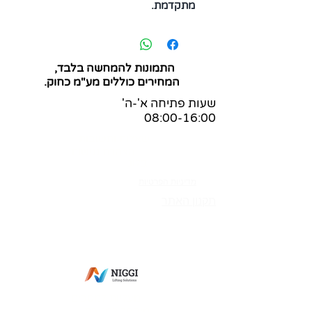
מתקדמת.
התמונות להמחשה בלבד,
המחירים כוללים מע"מ כחוק.
שעות פתיחה א'-ה'
08:00-16:00
שאלות ותשובות
הצהרת נגישות
בלוג
מדיניות הפרטיות
תקנון האתר
מס' ספק משהב"ט:
83-365269
מס' ספק תעשייה צבאית:
0011-27564
מס' ספק אווירית: 7352-I
פתח תקווה
מעליות למסכים
מיקסר למטבח