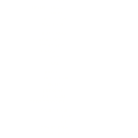
בוכנות חשמליות
נגישות
אסלה נגישה
שולחן נגיש
כיסא מתכוונן
כיסא ארגונומי
כיסא משרדי
כיסאות
כיסא
נגיש
זרוע למסך
שלט זכרונות
מגירת עטים
תא איחסון
משטח דריכה
זרוע כפולה למסך
שולחן חשמלי
שולחן
עבודה
שולחן מנואלה
שולחן משרדי