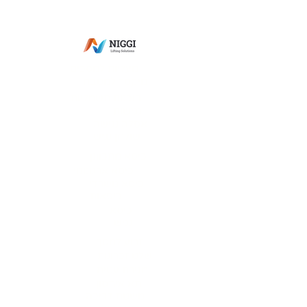
מס' ספק תעשייה צבאית:
0011-27564
מס' ספק אווירית: 7352-I
פתח תקווה
מעליות למסכים
מיקסר למטבח
בוכנות חשמליות
נגישות
אסלה נגישה
שולחן נגיש
כיסא מתכוונן
כיסא ארגונומי
כיסא משרדי
כיסאות
כיסא
נגיש
זרוע למסך
שלט זכרונות
מגירת עטים
תא איחסון
משטח דריכה