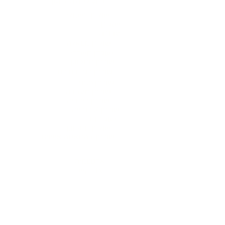
זרוע כפולה למסך
שולחן חשמלי
שולחן
עבודה
שולחן מנואלה
שולחן משרדי
שולחן מתכוונן
שולחן רגל בודדת
שולחן פנתי
שולחן מעבדה
שולחן לילדים
שולחן 2 רגליים
שולחנות
שולחן מתכוונן
שולחן בהתאמה אישית
אודות
ארגונומיה
צור קשר
שירות ואחריות