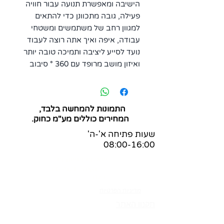
הישיבה ומאפשרת תנועה עבור חוויה
פעילה, גובה מתכוונן כדי להתאים
למגוון רחב של משתמשים ומשטחי
עבודה, איפה ואיך אתה רוצה לעבוד
נועד לסייע ליציבה ותמיכה טובה יותר
ואיזון מושב מרופד עם 360 ° סיבוב
התמונות להמחשה בלבד,
המחירים כוללים מע"מ כחוק.
שעות פתיחה א'-ה'
08:00-16:00
שאלות ותשובות
הצהרת נגישות
בלוג
מדיניות הפרטיות
תקנון האתר
מס' ספק משהב"ט:
83-365269