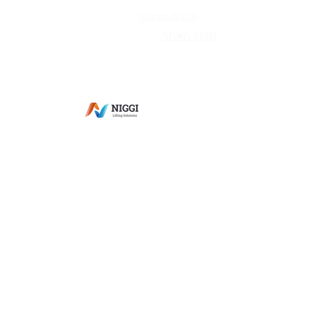
מדיניות הפרטיות
תקנון האתר
מס' ספק משהב"ט:
83-365269
מס' ספק תעשייה צבאית:
0011-27564
מס' ספק אווירית: 7352-I
פתח תקווה
מעליות למסכים
מיקסר למטבח
בוכנות חשמליות
נגישות
אסלה נגישה
שולחן נגיש
כיסא מתכוונן
כיסא ארגונומי
כיסא משרדי
כיסאות
כיסא
נגיש
זרוע למסך