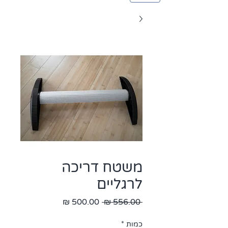
משטח דריכה
לרגליים
מחיר
מחיר
 ‏556.00 ‏₪ 
רגיל
מבצע
כמות
*