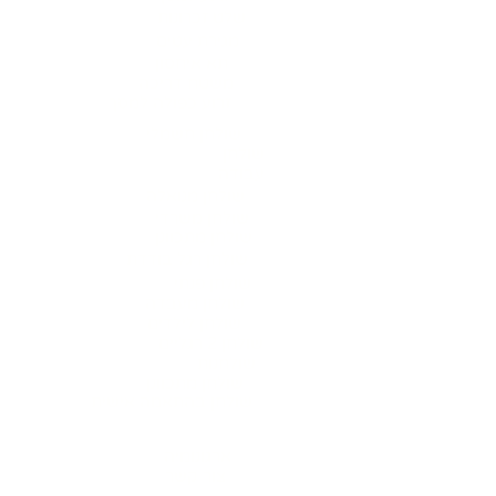
שלט זכרונות
מגירת עטים
תא איחסון
משטח דריכה
זרוע כפולה למסך
שולחן חשמלי
שולחן
עבודה
שולחן מנואלה
שולחן משרדי
שולחן מתכוונן
שולחן רגל בודדת
שולחן פנתי
שולחן מעבדה
שולחן לילדים
שולחן 2 רגליים
שולחנות
שולחן מתכוונן
שולחן בהתאמה אישית
אודות
ארגונומיה
צור קשר