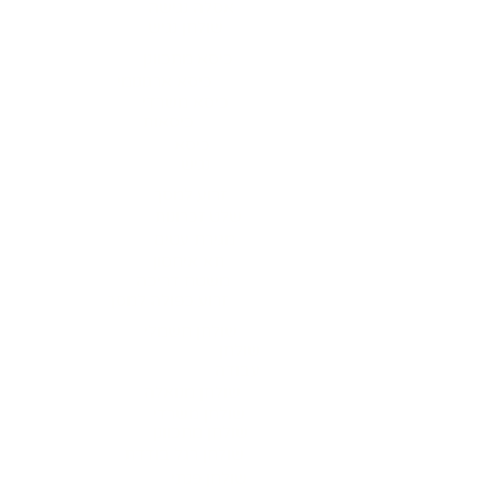
אסלה נגישה
שולחן נגיש
כיסא מתכוונן
כיסא ארגונומי
כיסא משרדי
כיסאות
כיסא
נגיש
זרוע למסך
שלט זכרונות
מגירת עטים
תא איחסון
משטח דריכה
זרוע כפולה למסך
שולחן חשמלי
שולחן
עבודה
שולחן מנואלה
שולחן משרדי
שולחן מתכוונן
שולחן רגל בודדת
שולחן פנתי