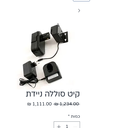
קיט סוללה ניידת
מחיר
מחיר
 ‏1,234.00 ‏₪ 
רגיל
מבצע
כמות
*