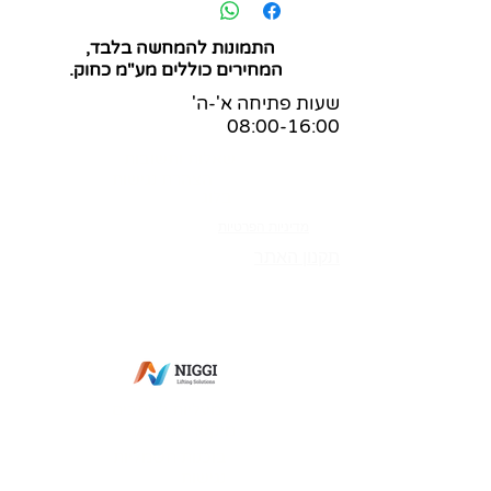
התמונות להמחשה בלבד,
המחירים כוללים מע"מ כחוק.
שעות פתיחה א'-ה'
08:00-16:00
שאלות ותשובות
הצהרת נגישות
בלוג
מדיניות הפרטיות
תקנון האתר
מס' ספק משהב"ט:
83-365269
מס' ספק תעשייה צבאית:
0011-27564
מס' ספק אווירית: 7352-I
פתח תקווה
מעליות למסכים
מיקסר למטבח
בוכנות חשמליות
נגישות