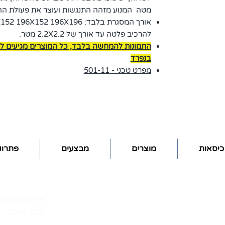
מטה המנוע מזהה התנגשות ועוצר את פעולת הה
להרכיב פלטה עד אורך של 2.2X2.2 מטר.
התמונות להמחשה בלבד, כל המוצרים מגיעים לל
בנפרד
מפרט טכני - 501-11
כיסאות
מוצרים
מבצעים
פתרונו
רוע למסך
כיסא מתכוונן
מעליות למסכים
שאלות ותשובו
לט זכרונות
מיקסר למטבח
כיסא ארגונומי
הצהרת נגישות
בלוג
גירת עטים
כיסא משרדי
בוכנות חשמליות
כיסאות
א איחסון
מדיניות הפרטי
נגישות
שטח דריכה
כיסא נגיש
אסלה נגישה
תקנון האתר
רוע כפולה למסך
שולחן נגיש