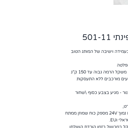
501-1
עמידה וישיבה של המותג הטוב
ל הרמה גבוה עד 150 ק"ג
יעים מורכבים ללא התעסקות
נים בצבע בתנור - מגיע בצבע כסוף \שחור
ט,
השולחן מוע ע"י מנוע בודד חזק במיוחד ע"י מתח נמוך 24V מספק כוח שמוזן ממתח
ל במכשול בזמן הורדת השולחן