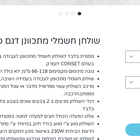
שולחן חשמלי מתכוונן דגם פינתי 1
מסגרת בלבד לשולחן חשמלי מתכווננן לעבודה ב
בעולם CONSET דנמרק.
גובה מינימום-מקסימום 66-118 ס"מ, לא כולל הפלטה
שולחן חשמלי מתכווננן לעבודה בעמידה וישיבה, משק
מרכב השולחן עשוי מפרופיל מלבני או עגול המג
נוספתבהרכבה.
רגלי השולחן מגיעים ב 2 צבעים שו
בלבד.
שלט הפעלה הכולל חצים למעלה למטה כסטנדר
הרשת הביתית 230W באישור מכון התקנים הישראלי וEU.
לשולחן יש מערכת בטיחות שברגע שהשולחן נתק