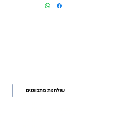
שולחנות מתכווננים
ז
אודות
שולחן חשמלי
שולחן
ש
ארגונומיה
עבודה
צור קשר
מ
שולחן מנואלה
שירות ואחריות
ת
שולחן משרדי
מ
שולחן מתכוונן
ז