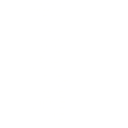
כיסא מתכוונן
כיסא ארגונומי
כיסא משרדי
כיסאות
כיסא
נגיש
זרוע למסך
שלט זכרונות
מגירת עטים
תא איחסון
משטח דריכה
זרוע כפולה למסך
שולחן חשמלי
שולחן
עבודה
שולחן מנואלה
שולחן משרדי
שולחן מתכוונן
שולחן רגל בודדת
שולחן פנתי
שולחן מעבדה
שולחן לילדים