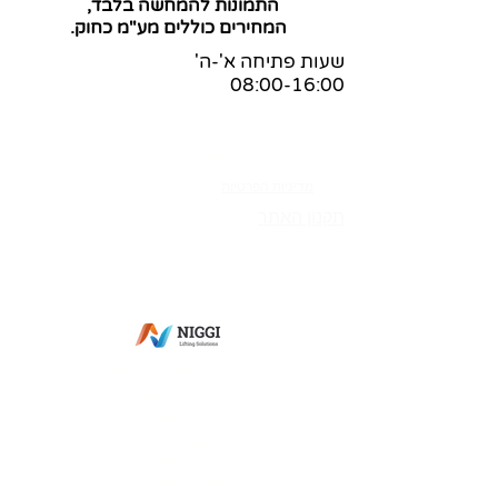
התמונות להמחשה בלבד,
המחירים כוללים מע"מ כחוק.
שעות פתיחה א'-ה'
08:00-16:00
שאלות ותשובות
הצהרת נגישות
בלוג
מדיניות הפרטיות
תקנון האתר
מס' ספק משהב"ט:
83-365269
מס' ספק תעשייה צבאית:
0011-27564
מס' ספק אווירית: 7352-I
פתח תקווה
מעליות למסכים
מיקסר למטבח
בוכנות חשמליות
נגישות
אסלה נגישה
שולחן נגיש