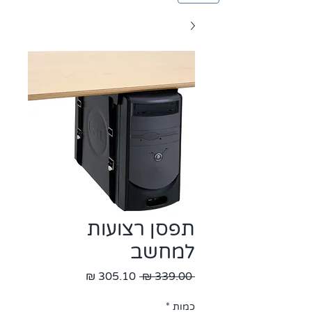
תפסן רצועות
למחשב
מחיר
מחיר
 ‏339.00 ‏₪ 
רגיל
מבצע
כמות
*