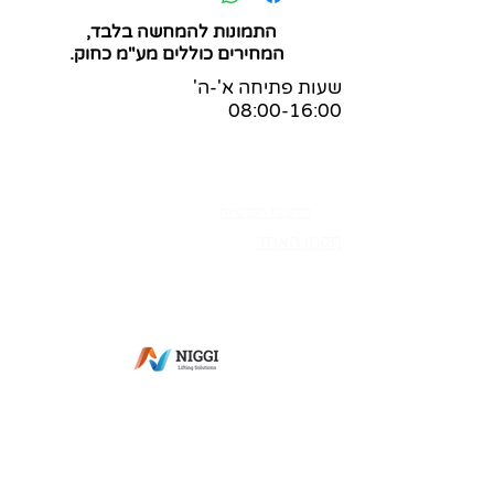
התמונות להמחשה בלבד,
המחירים כוללים מע"מ כחוק.
שעות פתיחה א'-ה'
08:00-16:00
שאלות ותשובות
הצהרת נגישות
בלוג
מדיניות הפרטיות
תקנון האתר
מס' ספק משהב"ט:
83-365269
מס' ספק תעשייה צבאית:
0011-27564
מס' ספק אווירית: 7352-I
פתח תקווה
מעליות למסכים
מיקסר למטבח
בוכנות חשמליות
נגישות
אסלה נגישה