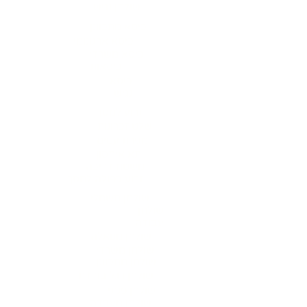
שולחן נגיש
כיסא מתכוונן
כיסא ארגונומי
כיסא משרדי
כיסאות
כיסא
נגיש
זרוע למסך
שלט זכרונות
מגירת עטים
תא איחסון
משטח דריכה
זרוע כפולה למסך
שולחן חשמלי
שולחן
עבודה
שולחן מנואלה
שולחן משרדי
שולחן מתכוונן
שולחן רגל בודדת
שולחן פנתי
שולחן מעבדה