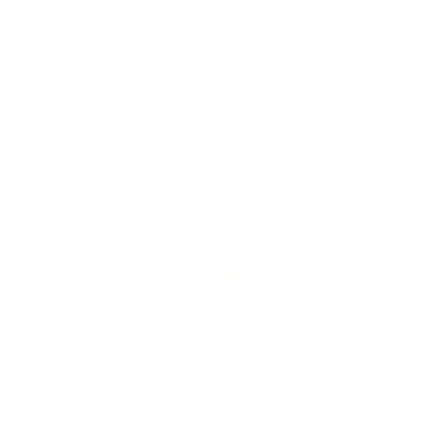
כיסא מתכוונן
כיסא ארגונומי
כיסא משרדי
כיסאות
כיסא
נגיש
זרוע למסך
שלט זכרונות
מגירת עטים
תא איחסון
משטח דריכה
זרוע כפולה למסך
שולחן חשמלי
שולחן
עבודה
שולחן מנואלה
שולחן משרדי
שולחן מתכוונן
שולחן רגל בודדת
שולחן פנתי
שולחן מעבדה
שולחן לילדים
שולחן 2 רגליים