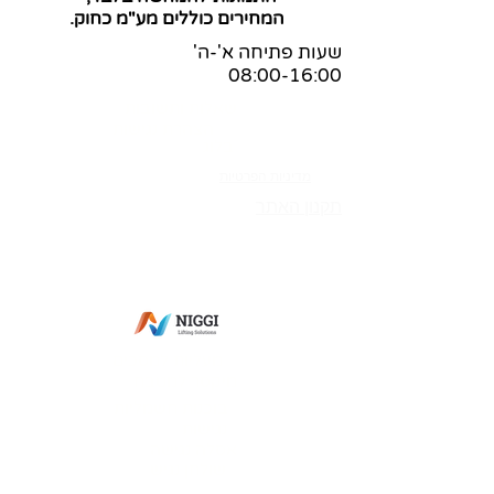
המחירים כוללים מע"מ כחוק.
שעות פתיחה א'-ה'
08:00-16:00
שאלות ותשובות
הצהרת נגישות
בלוג
מדיניות הפרטיות
תקנון האתר
מס' ספק משהב"ט:
83-365269
מס' ספק תעשייה צבאית:
0011-27564
מס' ספק אווירית: 7352-I
פתח תקווה
מעליות למסכים
מיקסר למטבח
בוכנות חשמליות
נגישות
אסלה נגישה
שולחן נגיש