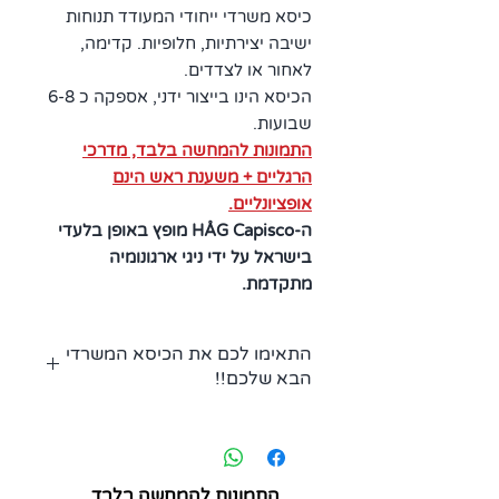
כיסא משרדי ייחודי המעודד תנוחות
ישיבה יצירתיות, חלופיות. קדימה,
לאחור או לצדדים.
הכיסא הינו בייצור ידני, אספקה כ 6-8
שבועות.
התמונות להמחשה בלבד, מדרכי
הרגליים + משענת ראש הינם
אופציונליים.
ה-HÅG Capisco מופץ באופן בלעדי
בישראל על ידי ניגי ארגונומיה
מתקדמת.
התאימו לכם את הכיסא המשרדי
הבא שלכם!!
לא מצאתם מה שחיפשתם?
לחצו כאן כנסו לדף התאימו לכם את
הכיסא קבלו קוד שלחו לנו אותו וניתן
לכם הצעת מחיר -
לחצו כאן!!
התמונות להמחשה בלבד,