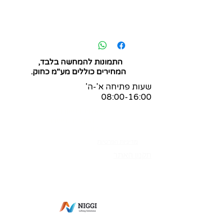
התמונות להמחשה בלבד,
המחירים כוללים מע"מ כחוק.
שעות פתיחה א'-ה'
08:00-16:00
שאלות ותשובות
הצהרת נגישות
בלוג
מדיניות הפרטיות
תקנון האתר
מס' ספק משהב"ט:
83-365269
מס' ספק תעשייה צבאית:
0011-27564
מס' ספק אווירית: 7352-I
פתח תקווה