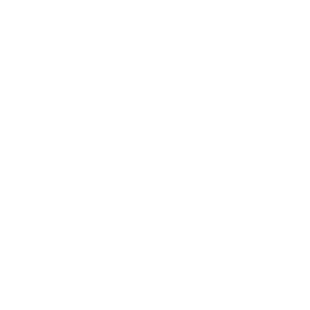
מעליות למסכים
מיקסר למטבח
בוכנות חשמליות
נגישות
אסלה נגישה
שולחן נגיש
כיסא מתכוונן
כיסא ארגונומי
כיסא משרדי
כיסאות
כיסא
נגיש
זרוע למסך
שלט זכרונות
מגירת עטים
תא איחסון
משטח דריכה
זרוע כפולה למסך
שולחן חשמלי
שולחן
עבודה
שולחן מנואלה