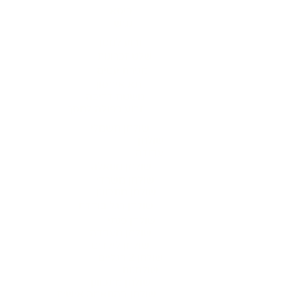
כיסא
נגיש
זרוע למסך
שלט זכרונות
מגירת עטים
תא איחסון
משטח דריכה
זרוע כפולה למסך
שולחן חשמלי
שולחן
עבודה
שולחן מנואלה
שולחן משרדי
שולחן מתכוונן
שולחן רגל בודדת
שולחן פנתי
שולחן מעבדה
שולחן לילדים
שולחן 2 רגליים
שולחנות
שולחן מתכוונן
שולחן בהתאמה אישית